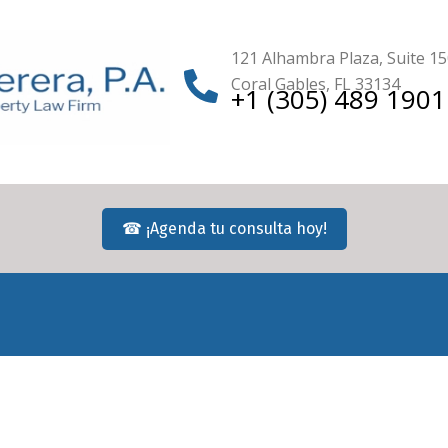
121 Alhambra Plaza, Suite 1
Coral Gables, FL 33134
+1 (305) 489 1901
☎ ¡Agenda tu consulta hoy!