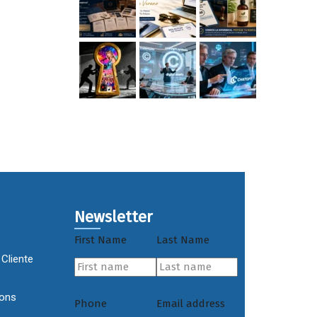
Newsletter
First Name
Last Name
 Cliente
ions
Phone
Email address