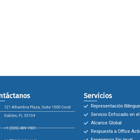
ntáctanos
Servicios
Representación Bilingue
121 Alhambra Plaza, Suite 1500 Coral
Servicio Enfocado en el
Gables, FL 33134
Alcance Global
+1 (305) 489 1901
Respuesta a Office Act
Experiencia Sin Igual